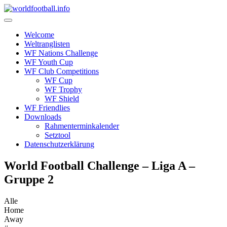
Skip
to
content
Welcome
Weltranglisten
WF Nations Challenge
WF Youth Cup
WF Club Competitions
WF Cup
WF Trophy
WF Shield
WF Friendlies
Downloads
Rahmenterminkalender
Setztool
Datenschutzerklärung
World Football Challenge – Liga A –
Gruppe 2
Alle
Home
Away