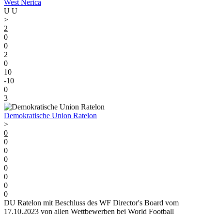
West Nerica
U
U
>
2
0
0
2
0
10
-10
0
3
Demokratische Union Ratelon
>
0
0
0
0
0
0
0
0
DU Ratelon mit Beschluss des WF Director's Board vom
17.10.2023 von allen Wettbewerben bei World Football