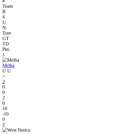
#
Team
B
S
U
N
Tore
GT
TD
Pkt.
1
Melba
U
U
>
2
0
0
2
0
10
-10
0
2