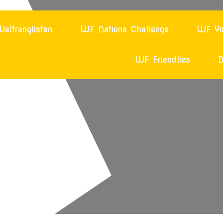
eltranglisten
WF Nations Challenge
WF Yo
WF Friendlies
D