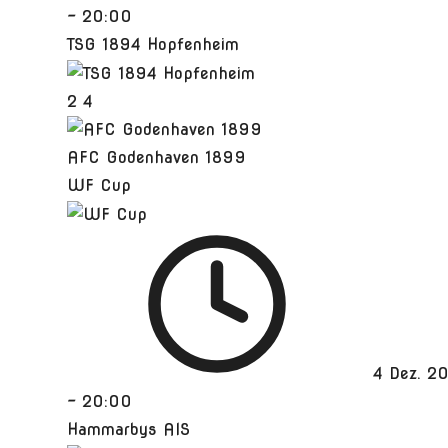
-
20:00
TSG 1894 Hopfenheim
2
4
AFC Godenhaven 1899
WF Cup
4 Dez. 2
-
20:00
Hammarbys AIS