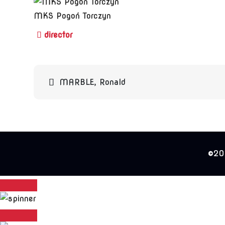
MKS Pogoń Torczyn
Beitragsnavigation
MARBLE, Ronald
©202