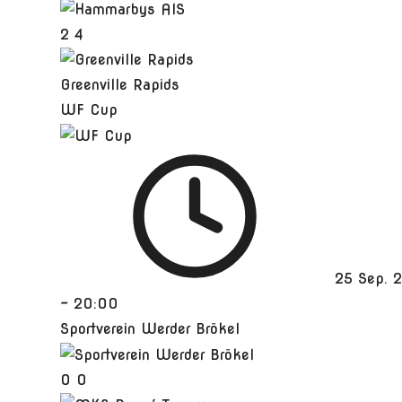
2
4
Greenville Rapids
WF Cup
25 Sep. 
-
20:00
Sportverein Werder Brökel
0
0