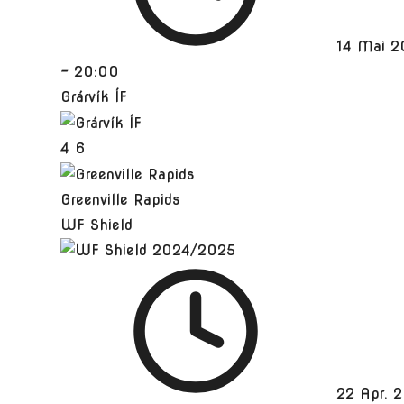
14 Mai 2
-
20:00
Grárvík ÍF
4
6
Greenville Rapids
WF Shield
22 Apr. 