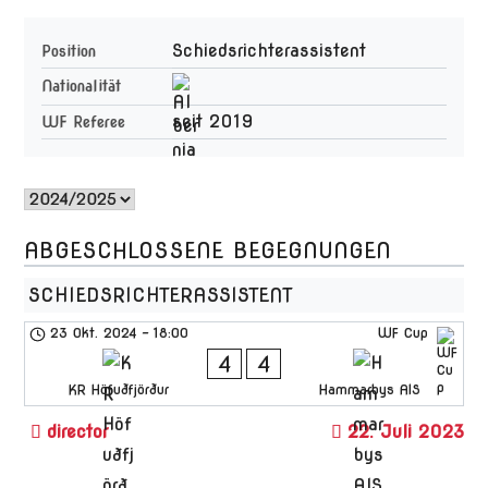
Schiedsrichterassistent
Position
Nationalität
seit 2019
WF Referee
ABGESCHLOSSENE BEGEGNUNGEN
SCHIEDSRICHTERASSISTENT
23 Okt. 2024
-
18:00
WF Cup
4
4
KR Höfuðfjörður
Hammarbys AIS
22. Juli 2023