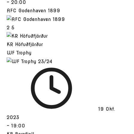
-
20:00
AFC Godenhaven 1899
2
5
KR Höfuðfjörður
WF Trophy
19 Okt.
2023
-
19:00