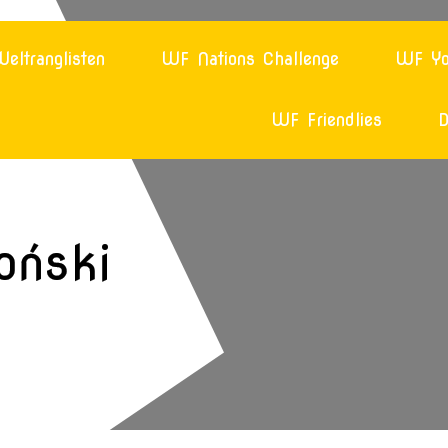
eltranglisten
WF Nations Challenge
WF Yo
WF Friendlies
D
oński