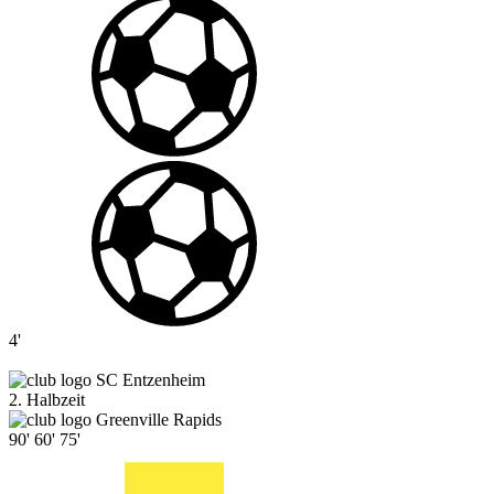
4'
SC Entzenheim
2. Halbzeit
Greenville Rapids
90'
60'
75'