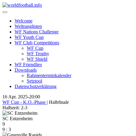
Skip
to
content
Welcome
Weltranglisten
WF Nations Challenge
WF Youth Cup
WF Club Competitions
WF Cup
WF Trophy
WF Shield
WF Friendlies
Downloads
Rahmenterminkalender
Setztool
Datenschutzerklärung
16 Apr. 2025
-
20:00
WF Cup - K.O.-Phase
| Halbfinale
Halbzeit: 2-3
SC Entzenheim
9
9
:
3