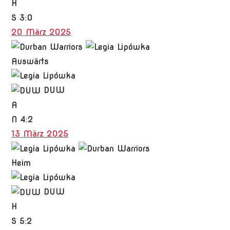
H
S
3:0
20 März 2025
Auswärts
DUW
A
N
4:2
13 März 2025
Heim
DUW
H
S
5:2