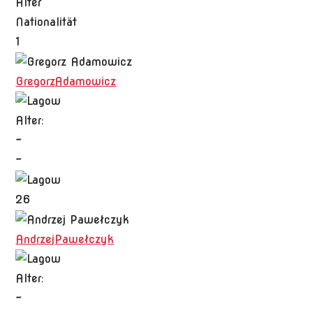
Alter
Nationalität
1
Gregorz
Adamowicz
Alter:
-
-
26
Andrzej
Pawełczyk
Alter:
-