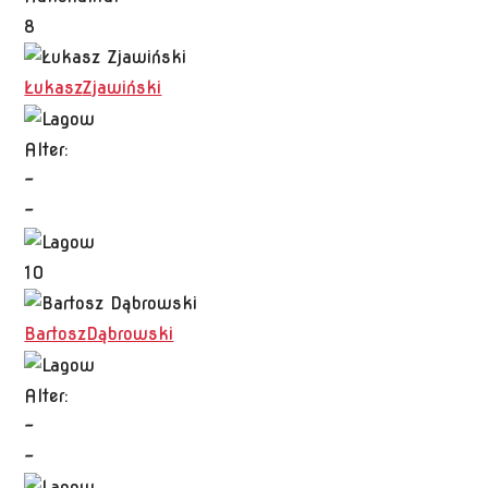
8
Łukasz
Zjawiński
Alter:
-
-
10
Bartosz
Dąbrowski
Alter:
-
-