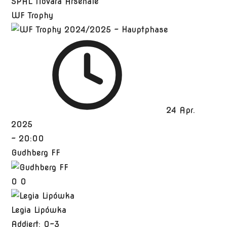
SPAL Novara Arsenale
WF Trophy
24 Apr.
2025
-
20:00
Gudhberg FF
0
0
Legia Lipówka
Addiert: 0-3