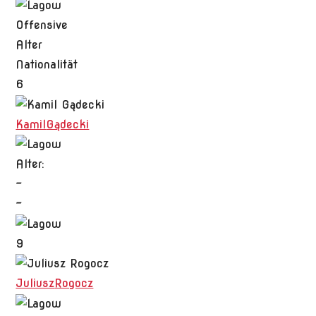
Offensive
Alter
Nationalität
6
Kamil
Gądecki
Alter:
-
-
9
Juliusz
Rogocz