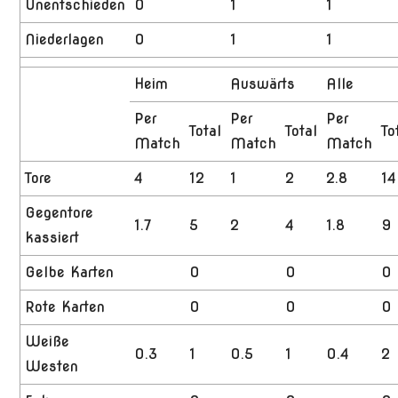
Unentschieden
0
1
1
Niederlagen
0
1
1
Heim
Auswärts
Alle
Per
Per
Per
Total
Total
To
Match
Match
Match
Tore
4
12
1
2
2.8
14
Gegentore
1.7
5
2
4
1.8
9
kassiert
Gelbe Karten
0
0
0
Rote Karten
0
0
0
Weiße
0.3
1
0.5
1
0.4
2
Westen