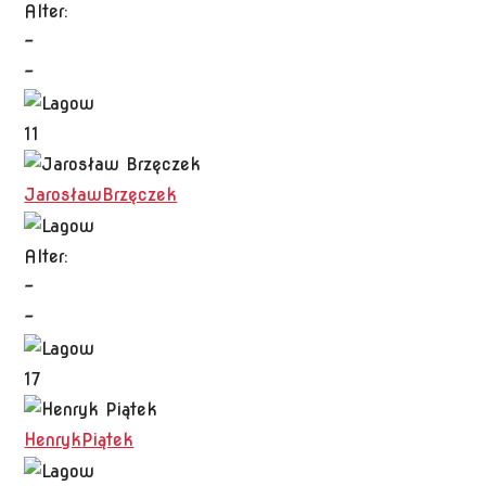
Alter:
-
-
11
Jarosław
Brzęczek
Alter:
-
-
17
Henryk
Piątek