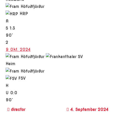
HRP
A
S
1:3
90`
2
9 Okt. 2024
Heim
FSV
H
U
0:0
90`
4. September 2024