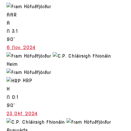
AAR
A
N
3:1
90`
6 Nov. 2024
Heim
HRP
H
N
0:1
90`
23 Okt. 2024
Auswärts