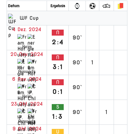
Datum
Ergebnis
WF Cup
4 Dez. 2024
N
90`
2:4
Heim
20 Nov. 2024
N
90`
1
3:1
Auswärts
6 Nov. 2024
N
90`
0:1
Heim
23 Okt. 2024
S
90`
1
1:3
Auswärts
9 Okt. 2024
U