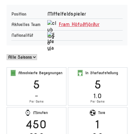
Mittelfeldspieler
Position
Fram Höfuðfjörður
Aktuelles Team
Nationalität
Absolvierte Begegnungen
In Startaufstellung
5
5
-
1.0
Per Game
Per Game
Minuten
Tore
450
1