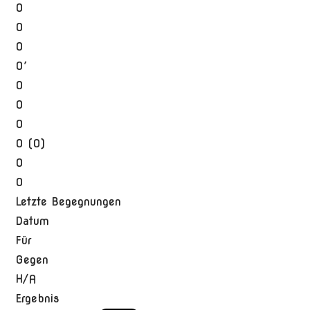
0
0
0
0′
0
0
0
0 (0)
0
0
Letzte Begegnungen
Datum
Für
Gegen
H/A
Ergebnis