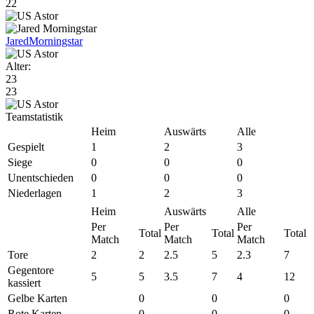
22
Jared
Morningstar
Alter:
23
23
Teamstatistik
Heim
Auswärts
Alle
Gespielt
1
2
3
Siege
0
0
0
Unentschieden
0
0
0
Niederlagen
1
2
3
Heim
Auswärts
Alle
Per
Per
Per
Total
Total
Total
Match
Match
Match
Tore
2
2
2.5
5
2.3
7
Gegentore
5
5
3.5
7
4
12
kassiert
Gelbe Karten
0
0
0
Rote Karten
0
0
0