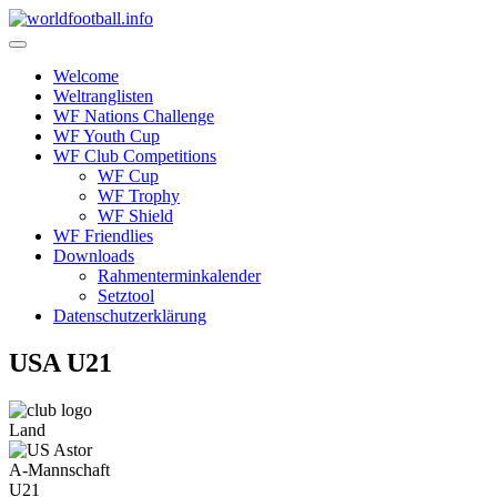
Skip
to
content
Welcome
Weltranglisten
WF Nations Challenge
WF Youth Cup
WF Club Competitions
WF Cup
WF Trophy
WF Shield
WF Friendlies
Downloads
Rahmenterminkalender
Setztool
Datenschutzerklärung
USA U21
Land
A-Mannschaft
U21