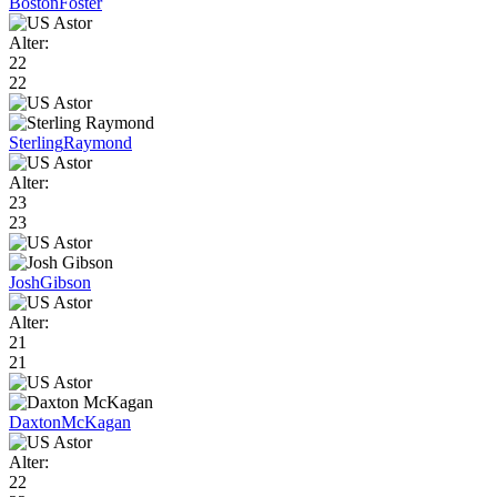
Boston
Foster
Alter:
22
22
Sterling
Raymond
Alter:
23
23
Josh
Gibson
Alter:
21
21
Daxton
McKagan
Alter:
22