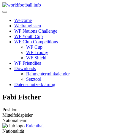
Skip
to
content
Welcome
Weltranglisten
WF Nations Challenge
WF Youth Cup
WF Club Competitions
WF Cup
WF Trophy
WF Shield
WF Friendlies
Downloads
Rahmenterminkalender
Setztool
Datenschutzerklärung
Fabi Fischer
Position
Mittelfeldspieler
Nationalteam
Eulenthal
Nationalität