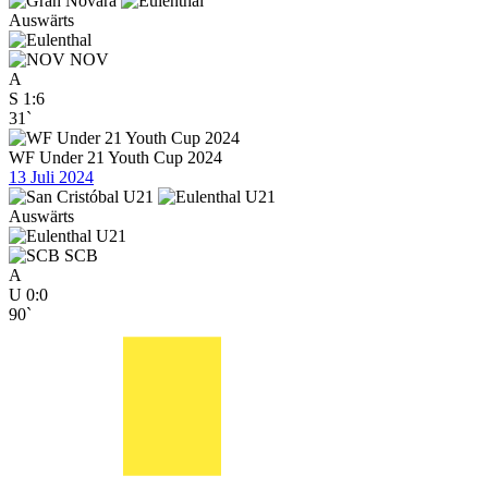
Auswärts
NOV
A
S
1:6
31`
WF Under 21 Youth Cup 2024
13 Juli 2024
Auswärts
SCB
A
U
0:0
90`