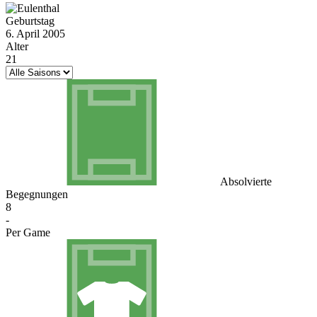
Geburtstag
6. April 2005
Alter
21
Absolvierte
Begegnungen
8
-
Per Game