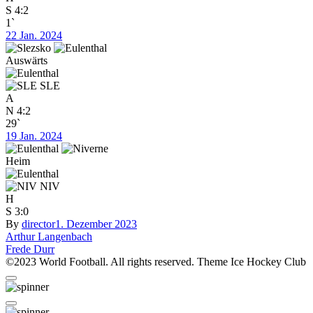
S
4:2
1`
22 Jan. 2024
Auswärts
SLE
A
N
4:2
29`
19 Jan. 2024
Heim
NIV
H
S
3:0
By
director
1. Dezember 2023
Beitragsnavigation
Arthur Langenbach
Frede Durr
©2023 World Football. All rights reserved. Theme Ice Hockey Club