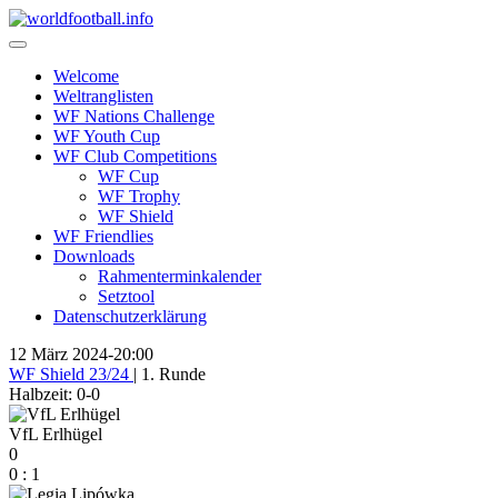
Skip
to
content
Welcome
Weltranglisten
WF Nations Challenge
WF Youth Cup
WF Club Competitions
WF Cup
WF Trophy
WF Shield
WF Friendlies
Downloads
Rahmenterminkalender
Setztool
Datenschutzerklärung
12 März 2024
-
20:00
WF Shield 23/24
| 1. Runde
Halbzeit: 0-0
VfL Erlhügel
0
0
:
1