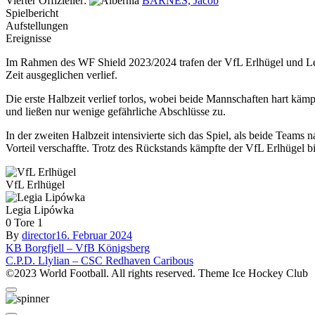
Vierter Offizieller:
BARNES, Jacob
Spielbericht
Aufstellungen
Ereignisse
Im Rahmen des WF Shield 2023/2024 trafen der VfL Erlhügel und Le
Zeit ausgeglichen verlief.
Die erste Halbzeit verlief torlos, wobei beide Mannschaften hart käm
und ließen nur wenige gefährliche Abschlüsse zu.
In der zweiten Halbzeit intensivierte sich das Spiel, als beide Team
Vorteil verschaffte. Trotz des Rückstands kämpfte der VfL Erlhügel 
VfL Erlhügel
Legia Lipówka
0
Tore
1
By
director
16. Februar 2024
Beitragsnavigation
KB Borgfjell – VfB Königsberg
C.P.D. Llylian – CSC Redhaven Caribous
©2023 World Football. All rights reserved. Theme Ice Hockey Club