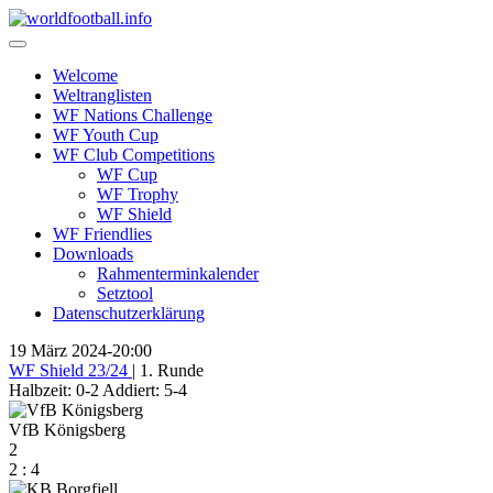
Skip
to
content
Welcome
Weltranglisten
WF Nations Challenge
WF Youth Cup
WF Club Competitions
WF Cup
WF Trophy
WF Shield
WF Friendlies
Downloads
Rahmenterminkalender
Setztool
Datenschutzerklärung
19 März 2024
-
20:00
WF Shield 23/24
| 1. Runde
Halbzeit: 0-2
Addiert: 5-4
VfB Königsberg
2
2
:
4