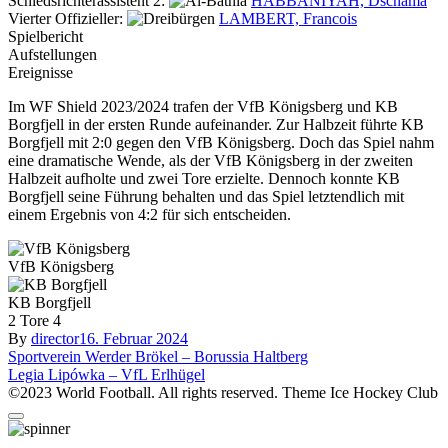
Schiedsrichterassistent 2:
HABBANIYAH, Dschama
Vierter Offizieller:
LAMBERT, Francois
Spielbericht
Aufstellungen
Ereignisse
Im WF Shield 2023/2024 trafen der VfB Königsberg und KB
Borgfjell in der ersten Runde aufeinander. Zur Halbzeit führte KB
Borgfjell mit 2:0 gegen den VfB Königsberg. Doch das Spiel nahm
eine dramatische Wende, als der VfB Königsberg in der zweiten
Halbzeit aufholte und zwei Tore erzielte. Dennoch konnte KB
Borgfjell seine Führung behalten und das Spiel letztendlich mit
einem Ergebnis von 4:2 für sich entscheiden.
VfB Königsberg
KB Borgfjell
2
Tore
4
By
director
16. Februar 2024
Beitragsnavigation
Sportverein Werder Brökel – Borussia Haltberg
Legia Lipówka – VfL Erlhügel
©2023 World Football. All rights reserved. Theme Ice Hockey Club