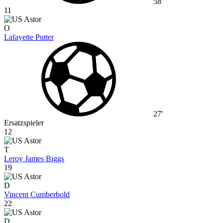
58'
11
O
Lafayette Putter
27'
Ersatzspieler
12
T
Leroy James Biggs
19
D
Vincent Cumberbold
22
D