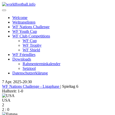
Skip
to
content
Welcome
Weltranglisten
WF Nations Challenge
WF Youth Cup
WF Club Competitions
WF Cup
WF Trophy
WF Shield
WF Friendlies
Downloads
Rahmenterminkalender
Setztool
Datenschutzerklärung
7 Apr. 2025
-
20:30
WF Nations Challenge - Ligaphase
| Spieltag 6
Halbzeit: 1-0
USA
2
2
:
0