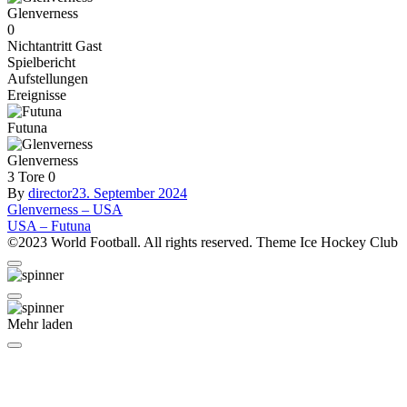
Glenverness
0
Nichtantritt Gast
Spielbericht
Aufstellungen
Ereignisse
Futuna
Glenverness
3
Tore
0
By
director
23. September 2024
Beitragsnavigation
Glenverness – USA
USA – Futuna
©2023 World Football. All rights reserved. Theme Ice Hockey Club
Mehr laden