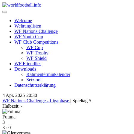
Skip
to
content
Welcome
Weltranglisten
WF Nations Challenge
WF Youth Cup
WF Club Competitions
WF Cup
WF Trophy
WF Shield
WF Friendlies
Downloads
Rahmenterminkalender
Setztool
Datenschutzerklärung
4 Apr. 2025
-
20:30
WF Nations Challenge - Ligaphase
| Spieltag 5
Halbzeit: -
Futuna
3
3
:
0