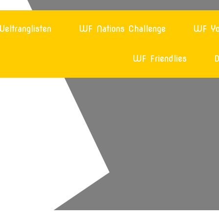
eltranglisten
WF Nations Challenge
WF Yo
WF Friendlies
D