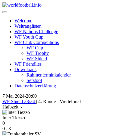
Skip
to
content
Welcome
Weltranglisten
WF Nations Challenge
WF Youth Cup
WF Club Competitions
WF Cup
WF Trophy
WF Shield
WF Friendlies
Downloads
Rahmenterminkalender
Setztool
Datenschutzerklärung
7 Mai 2024
-
20:00
WF Shield 23/24
| 4. Runde - Viertelfinal
Halbzeit: -
Inter Tiezzo
0
0
:
3