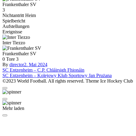
Frankenthaler SV
3
Nichtantritt Heim
Spielbericht
Aufstellungen
Ereignisse
Inter Tiezzo
Frankenthaler SV
0
Tore
3
By
director
2. Mai 2024
Beitragsnavigation
SC Entzenheim – C.P. Chláirsigh Fhionáin
SC Entzenheim – Kolejowy Klub Sportowy Jan Prużana
©2023 World Football. All rights reserved. Theme Ice Hockey Club
Mehr laden