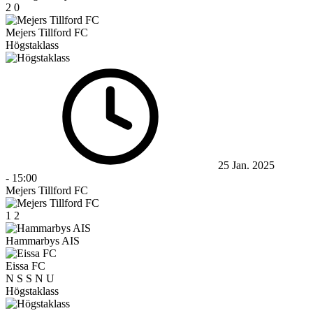
2
0
Mejers Tillford FC
Högstaklass
25 Jan. 2025
-
15:00
Mejers Tillford FC
1
2
Hammarbys AIS
Eissa FC
N
S
S
N
U
Högstaklass