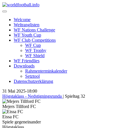
Skip
to
content
Welcome
Weltranglisten
WF Nations Challenge
WF Youth Cup
WF Club Competitions
WF Cup
WF Trophy
WF Shield
WF Friendlies
Downloads
Rahmenterminkalender
Setztool
Datenschutzerklärung
31 Mai 2025
-
18:00
Högstaklass - Nedstigningsrunda
| Spieltag 32
Mejers Tillford FC
Eissa FC
Spiele gegeneinander
Högstaklass