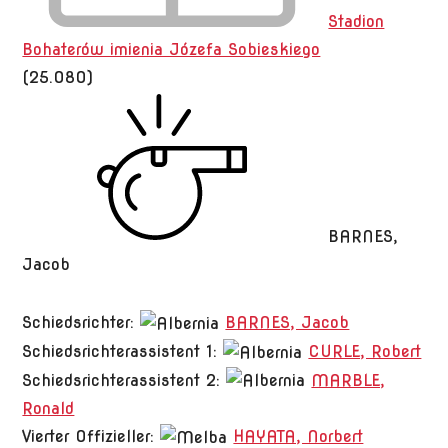
Stadion
Bohaterów imienia Józefa Sobieskiego
(25.080)
BARNES,
Jacob
Schiedsrichter:
BARNES, Jacob
Schiedsrichterassistent 1:
CURLE, Robert
Schiedsrichterassistent 2:
MARBLE,
Ronald
Vierter Offizieller:
HAYATA, Norbert