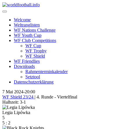
Skip
to
content
Welcome
Weltranglisten
WF Nations Challenge
WF Youth Cup
WF Club Competitions
WF Cup
WF Trophy
WF Shield
WF Friendlies
Downloads
Rahmenterminkalender
Setztool
Datenschutzerklärung
7 Mai 2024
-
20:00
WF Shield 23/24
| 4. Runde - Viertelfinal
Halbzeit: 3-1
Legia Lipówka
5
5
:
2