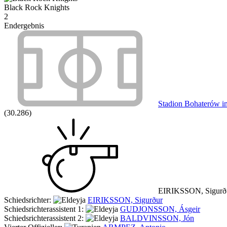
Black Rock Knights
2
Endergebnis
Stadion Bohaterów im
(30.286)
EIRIKSSON, Sigurð
Schiedsrichter:
EIRIKSSON, Sigurður
Schiedsrichterassistent 1:
GUDJONSSON, Ásgeir
Schiedsrichterassistent 2:
BALDVINSSON, Jón