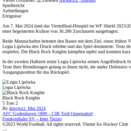
Vierter Offizieller:
ARMPEZ, Antonio
Spielbericht
Aufstellungen
Ereignisse
Am 7. Mai 2024 fand das Viertelfinal-Hinspiel im WF Shield 2023/2
einer begeisterten Kulisse von 30.286 Zuschauern ausgetragen.
Beide Mannschaften betraten den Rasen mit dem Ziel, einen frühen Vor
Legia Lipówka den Druck erhöhte und das Spiel dominierte. Trotz de
erspielen. Die Black Rock Knights kämpften tapfer und konnten kurz 
In der zweiten Halbzeit setzte Legia Lipówka seinen Angriffsdruck f
Trotz ihrer Bemühungen gelang es ihnen nicht, die starke Defensive
Ausgangsposition für das Rückspiel.
Legia Lipówka
Black Rock Knights
5
Tore
2
By
director
2. Mai 2024
Beitragsnavigation
AFC Godenhaven 1899 – CfR Troll Oppensdorf
Frankenthaler SV – Inter Tiezzo
©2023 World Football. All rights reserved. Theme Ice Hockey Club