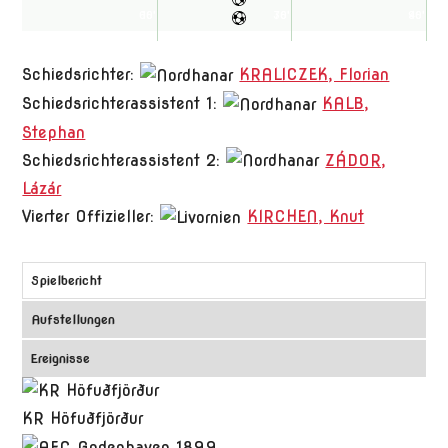
60'
15'
30'
75'
90'
45'
Schiedsrichter:
KRALICZEK, Florian
Schiedsrichterassistent 1:
KALB,
Stephan
Schiedsrichterassistent 2:
ZÁDOR,
Lázár
Vierter Offizieller:
KIRCHEN, Knut
Spielbericht
Aufstellungen
Ereignisse
KR Höfuðfjörður