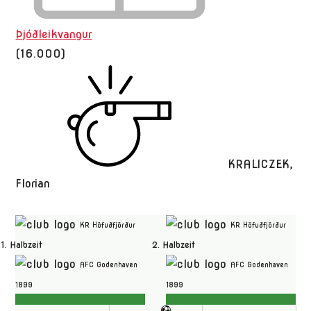
Þjóðleikvangur
(16.000)
KRALICZEK,
Florian
KR Höfuðfjörður
KR Höfuðfjörður
1. Halbzeit
2. Halbzeit
AFC Godenhaven
AFC Godenhaven
1899
1899