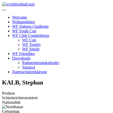
Skip
to
content
Welcome
Weltranglisten
WF Nations Challenge
WF Youth Cup
WF Club Competitions
WF Cup
WF Trophy
WF Shield
WF Friendlies
Downloads
Rahmenterminkalender
Setztool
Datenschutzerklärung
KALB, Stephan
Position
Schiedsrichterassistent
Nationalität
Geburtstag