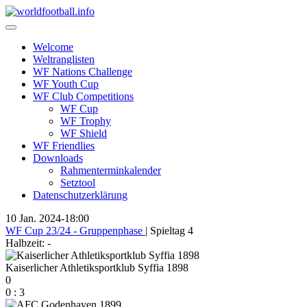
Skip
to
content
Welcome
Weltranglisten
WF Nations Challenge
WF Youth Cup
WF Club Competitions
WF Cup
WF Trophy
WF Shield
WF Friendlies
Downloads
Rahmenterminkalender
Setztool
Datenschutzerklärung
10 Jan. 2024
-
18:00
WF Cup 23/24 - Gruppenphase
| Spieltag 4
Halbzeit: -
Kaiserlicher Athletiksportklub Syffia 1898
0
0
:
3