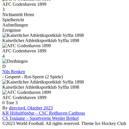
AFC Godenhaven 1899
3
Nichtantritt Heim
Spielbericht
Aufstellungen
Ereignisse
Kaiserlicher Athletiksportklub Syffia 1898
AFC Godenhaven 1899
4
D
Nils Renken
- Gesperrt - Rot-Sperre (2 Spiele)
Kaiserlicher Athletiksportklub Syffia 1898
AFC Godenhaven 1899
0
Tore
3
By
director
4. Oktober 2023
Beitragsnavigation
KR Höfuðfjörður – CSC Redhaven Caribous
CS Toulaine – Sportverein Werder Brökel
©2023 World Football. All rights reserved. Theme Ice Hockey Club