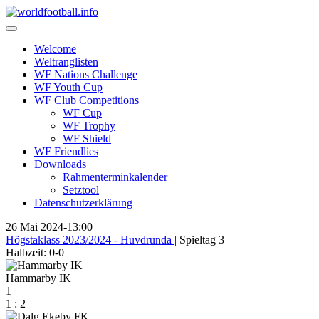
Skip
to
content
Welcome
Weltranglisten
WF Nations Challenge
WF Youth Cup
WF Club Competitions
WF Cup
WF Trophy
WF Shield
WF Friendlies
Downloads
Rahmenterminkalender
Setztool
Datenschutzerklärung
26 Mai 2024
-
13:00
Högstaklass 2023/2024 - Huvdrunda
| Spieltag 3
Halbzeit: 0-0
Hammarby IK
1
1
:
2