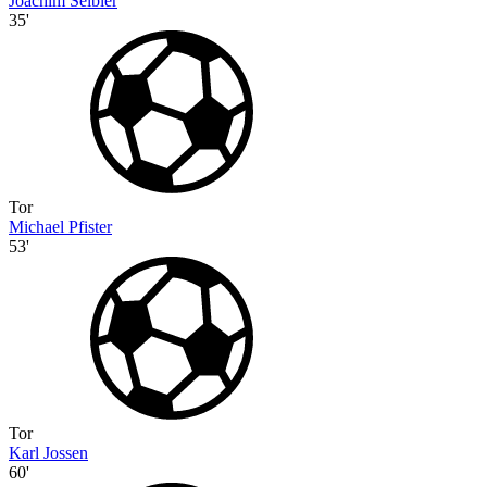
Joachim Seibler
35'
Tor
Michael Pfister
53'
Tor
Karl Jossen
60'