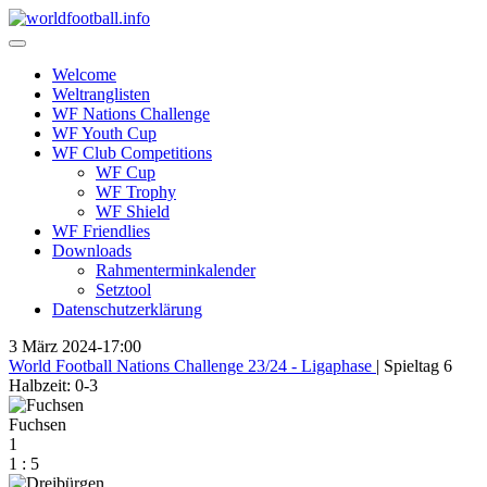
Skip
to
content
Welcome
Weltranglisten
WF Nations Challenge
WF Youth Cup
WF Club Competitions
WF Cup
WF Trophy
WF Shield
WF Friendlies
Downloads
Rahmenterminkalender
Setztool
Datenschutzerklärung
3 März 2024
-
17:00
World Football Nations Challenge 23/24 - Ligaphase
| Spieltag 6
Halbzeit: 0-3
Fuchsen
1
1
:
5