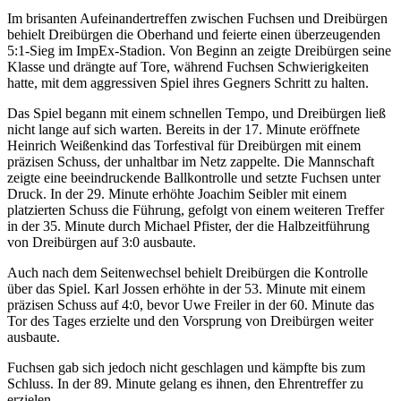
Im brisanten Aufeinandertreffen zwischen Fuchsen und Dreibürgen
behielt Dreibürgen die Oberhand und feierte einen überzeugenden
5:1-Sieg im ImpEx-Stadion. Von Beginn an zeigte Dreibürgen seine
Klasse und drängte auf Tore, während Fuchsen Schwierigkeiten
hatte, mit dem aggressiven Spiel ihres Gegners Schritt zu halten.
Das Spiel begann mit einem schnellen Tempo, und Dreibürgen ließ
nicht lange auf sich warten. Bereits in der 17. Minute eröffnete
Heinrich Weißenkind das Torfestival für Dreibürgen mit einem
präzisen Schuss, der unhaltbar im Netz zappelte. Die Mannschaft
zeigte eine beeindruckende Ballkontrolle und setzte Fuchsen unter
Druck. In der 29. Minute erhöhte Joachim Seibler mit einem
platzierten Schuss die Führung, gefolgt von einem weiteren Treffer
in der 35. Minute durch Michael Pfister, der die Halbzeitführung
von Dreibürgen auf 3:0 ausbaute.
Auch nach dem Seitenwechsel behielt Dreibürgen die Kontrolle
über das Spiel. Karl Jossen erhöhte in der 53. Minute mit einem
präzisen Schuss auf 4:0, bevor Uwe Freiler in der 60. Minute das
Tor des Tages erzielte und den Vorsprung von Dreibürgen weiter
ausbaute.
Fuchsen gab sich jedoch nicht geschlagen und kämpfte bis zum
Schluss. In der 89. Minute gelang es ihnen, den Ehrentreffer zu
erzielen.