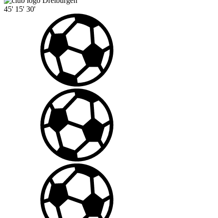
Dreibürgen
45'
15'
30'