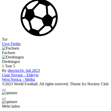
Tor
Uwe Freiler
Fuchsen
Dreibürgen
1
Tore
5
By
director
16. Juli 2023
Beitragsnavigation
Gran Novara – Eldeyja
West Nerica – Melba
©2023 World Football. All rights reserved. Theme Ice Hockey Club
Mehr laden