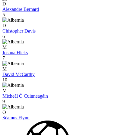
D
Alexandre Bernard
5
D
Chistopher Davis
6
M
Joshua Hicks
7
M
David McCarthy
10
M
Micheál Ó Cuinneagáin
9
O
Séamus Flynn