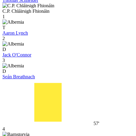
Thomas Schneider
C.P. Chláirsigh Fhionáin
1
T
Aaron Lynch
2
D
Jack O'Connor
3
D
Seán Breathnach
57'
4