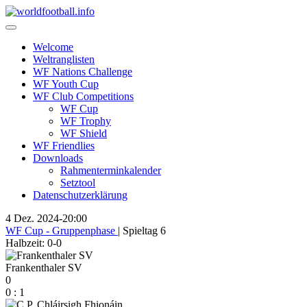
Skip
to
content
Welcome
Weltranglisten
WF Nations Challenge
WF Youth Cup
WF Club Competitions
WF Cup
WF Trophy
WF Shield
WF Friendlies
Downloads
Rahmenterminkalender
Setztool
Datenschutzerklärung
4 Dez. 2024
-
20:00
WF Cup - Gruppenphase
| Spieltag 6
Halbzeit: 0-0
Frankenthaler SV
0
0
:
1