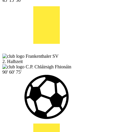
45'
15'
30'
Frankenthaler SV
2. Halbzeit
C.P. Chláirsigh Fhionáin
90'
60'
75'