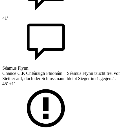
41'
Séamus Flynn
Chance C.P. Chláirsigh Fhionáin – Séamus Flynn taucht frei vor
Stettler auf, doch der Schlussmann bleibt Sieger im 1-gegen-1.
45' +1'