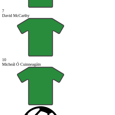
7
David McCarthy
10
Micheál Ó Cuinneagáin