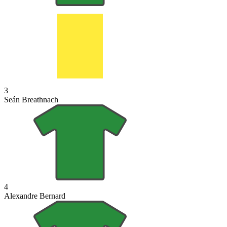
3
Seán Breathnach
4
Alexandre Bernard