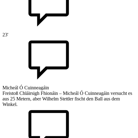
23'
Micheál Ó Cuinneagáin
Freistoß Chláirsigh Fhionáin – Micheál Ó Cuinneagáin versucht es
aus 25 Metern, aber Wilhelm Stettler fischt den Ball aus dem
Winkel.