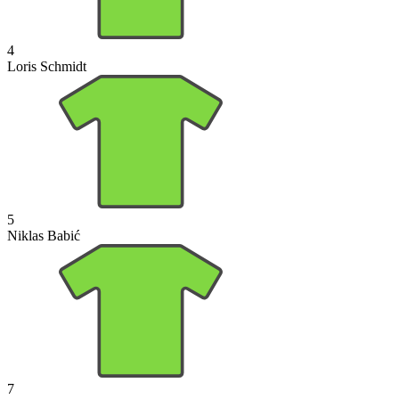
4
Loris Schmidt
5
Niklas Babić
7