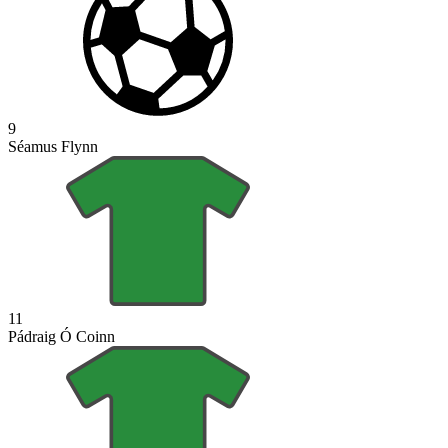
9
Séamus Flynn
11
Pádraig Ó Coinn