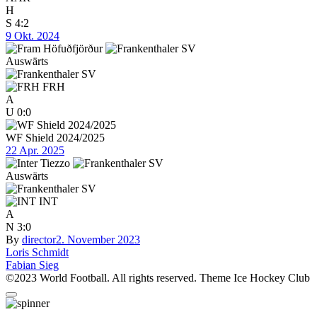
H
S
4:2
9 Okt. 2024
Auswärts
FRH
A
U
0:0
WF Shield 2024/2025
22 Apr. 2025
Auswärts
INT
A
N
3:0
By
director
2. November 2023
Beitragsnavigation
Loris Schmidt
Fabian Sieg
©2023 World Football. All rights reserved. Theme Ice Hockey Club