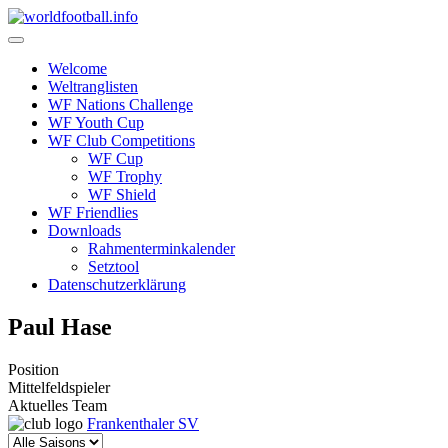
Skip
to
content
Welcome
Weltranglisten
WF Nations Challenge
WF Youth Cup
WF Club Competitions
WF Cup
WF Trophy
WF Shield
WF Friendlies
Downloads
Rahmenterminkalender
Setztool
Datenschutzerklärung
Paul Hase
Position
Mittelfeldspieler
Aktuelles Team
Frankenthaler SV