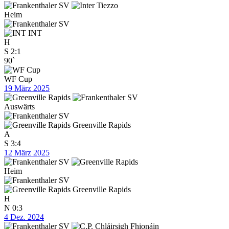
Heim
INT
H
S
2:1
90`
WF Cup
19 März 2025
Auswärts
Greenville Rapids
A
S
3:4
12 März 2025
Heim
Greenville Rapids
H
N
0:3
4 Dez. 2024