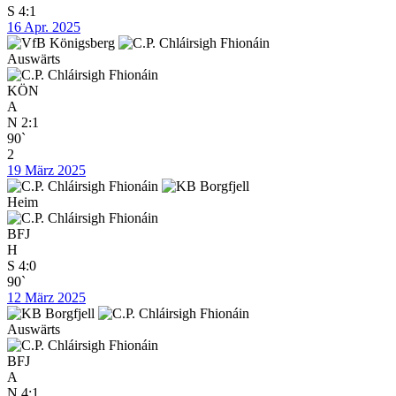
S
4:1
16 Apr. 2025
Auswärts
KÖN
A
N
2:1
90`
2
19 März 2025
Heim
BFJ
H
S
4:0
90`
12 März 2025
Auswärts
BFJ
A
N
4:1