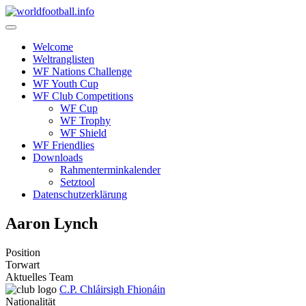
Skip
to
content
Welcome
Weltranglisten
WF Nations Challenge
WF Youth Cup
WF Club Competitions
WF Cup
WF Trophy
WF Shield
WF Friendlies
Downloads
Rahmenterminkalender
Setztool
Datenschutzerklärung
Aaron Lynch
Position
Torwart
Aktuelles Team
C.P. Chláirsigh Fhionáin
Nationalität