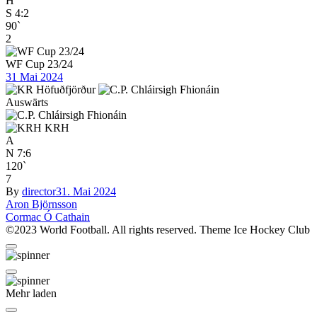
H
S
4:2
90`
2
WF Cup 23/24
31 Mai 2024
Auswärts
KRH
A
N
7:6
120`
7
By
director
31. Mai 2024
Beitragsnavigation
Aron Björnsson
Cormac Ó Cathain
©2023 World Football. All rights reserved. Theme Ice Hockey Club
Mehr laden