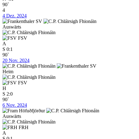
90`
4
4 Dez. 2024
Auswärts
FSV
A
S
0:1
90`
20 Nov. 2024
Heim
FSV
H
S
2:0
90`
6 Nov. 2024
Auswärts
FRH
A
S
0:1