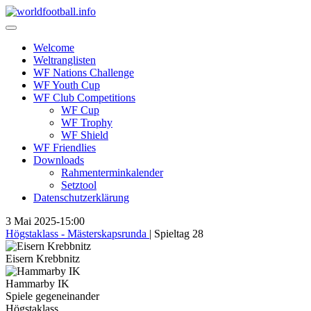
Skip
to
content
Welcome
Weltranglisten
WF Nations Challenge
WF Youth Cup
WF Club Competitions
WF Cup
WF Trophy
WF Shield
WF Friendlies
Downloads
Rahmenterminkalender
Setztool
Datenschutzerklärung
3 Mai 2025
-
15:00
Högstaklass - Mästerskapsrunda
| Spieltag 28
Eisern Krebbnitz
Hammarby IK
Spiele gegeneinander
Högstaklass