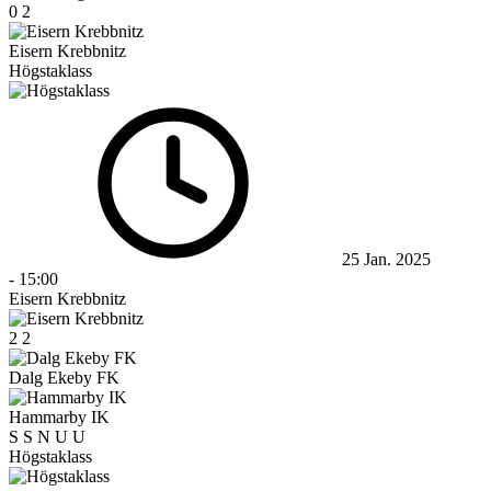
0
2
Eisern Krebbnitz
Högstaklass
25 Jan. 2025
-
15:00
Eisern Krebbnitz
2
2
Dalg Ekeby FK
Hammarby IK
S
S
N
U
U
Högstaklass