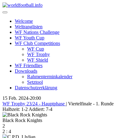
Skip
to
content
Welcome
Weltranglisten
WF Nations Challenge
WF Youth Cup
WF Club Competitions
WF Cup
WF Trophy
WF Shield
WF Friendlies
Downloads
Rahmenterminkalender
Setztool
Datenschutzerklärung
15 Feb. 2024
-
20:00
WF Trophy 23/24 - Hauptphase
| Viertelfinale - 1. Runde
Halbzeit: 1-2
Addiert: 7-4
Black Rock Knights
2
2
:
4