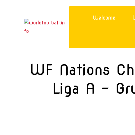
Skip
to
Welcome
W
content
WF Nations Ch
Liga A – Gr