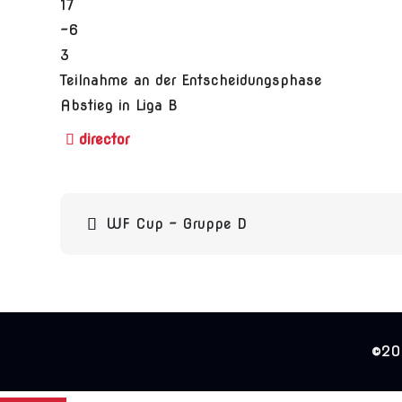
17
-6
3
Teilnahme an der Entscheidungsphase
Abstieg in Liga B
Beitragsnavigation
WF Cup – Gruppe D
©202