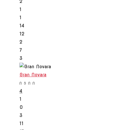
2
1
1
14
12
2
7
3
Gran Novara
N
S
N
N
4
1
0
3
11