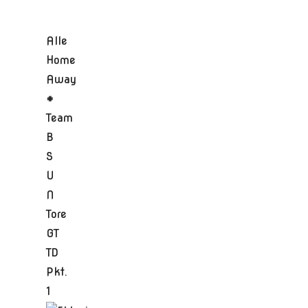
Alle
Home
Away
#
Team
B
S
U
N
Tore
GT
TD
Pkt.
1