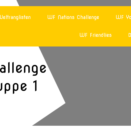
eltranglisten
WF Nations Challenge
WF Yo
WF Friendlies
D
allenge –
uppe 1