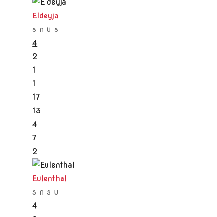
Eldeyja
S
N
U
S
4
2
1
1
17
13
4
7
2
Eulenthal
S
N
S
U
4