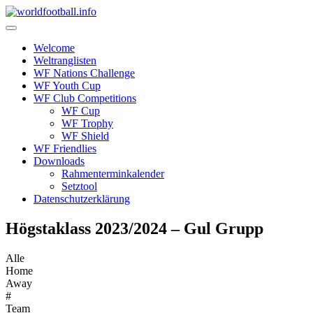
Skip
to
content
Welcome
Weltranglisten
WF Nations Challenge
WF Youth Cup
WF Club Competitions
WF Cup
WF Trophy
WF Shield
WF Friendlies
Downloads
Rahmenterminkalender
Setztool
Datenschutzerklärung
Högstaklass 2023/2024 – Gul Grupp
Alle
Home
Away
#
Team