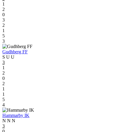
1
2
0
3
2
1
5
3
Gudhberg FF
S
U
U
3
1
2
0
2
1
1
5
4
Hammarby IK
N
N
N
3
0