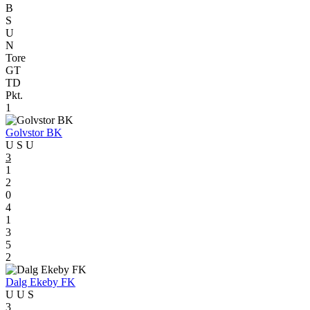
B
S
U
N
Tore
GT
TD
Pkt.
1
Golvstor BK
U
S
U
3
1
2
0
4
1
3
5
2
Dalg Ekeby FK
U
U
S
3