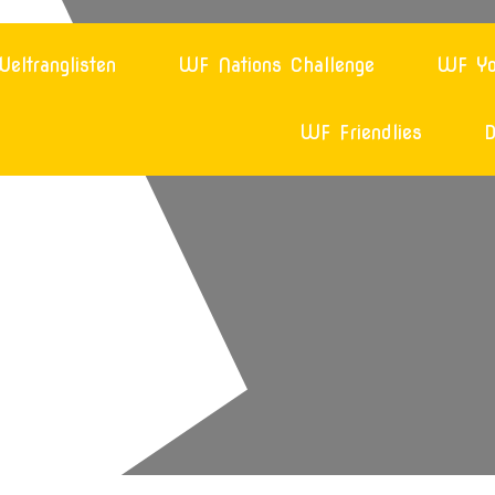
eltranglisten
WF Nations Challenge
WF Yo
WF Friendlies
D