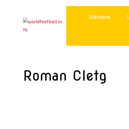
Skip
to
Welcome
W
content
Roman Cletg