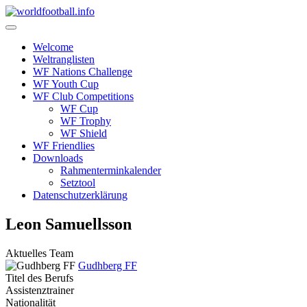
Skip
to
content
Welcome
Weltranglisten
WF Nations Challenge
WF Youth Cup
WF Club Competitions
WF Cup
WF Trophy
WF Shield
WF Friendlies
Downloads
Rahmenterminkalender
Setztool
Datenschutzerklärung
Leon Samuellsson
Aktuelles Team
Gudhberg FF
Titel des Berufs
Assistenztrainer
Nationalität