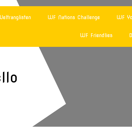
eltranglisten
WF Nations Challenge
WF Yo
WF Friendlies
D
llo