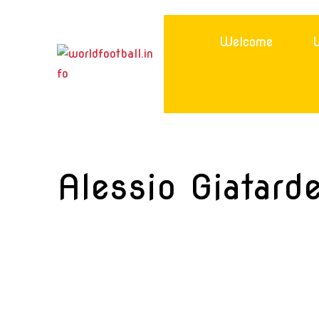
Skip
to
Welcome
W
content
Alessio Giatarde