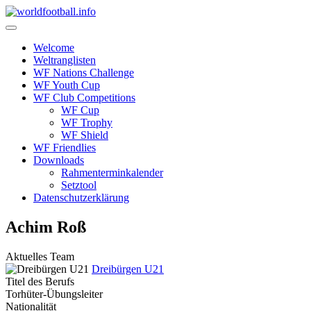
Skip
to
content
Welcome
Weltranglisten
WF Nations Challenge
WF Youth Cup
WF Club Competitions
WF Cup
WF Trophy
WF Shield
WF Friendlies
Downloads
Rahmenterminkalender
Setztool
Datenschutzerklärung
Achim Roß
Aktuelles Team
Dreibürgen U21
Titel des Berufs
Torhüter-Übungsleiter
Nationalität