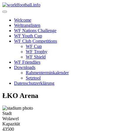
Skip
to
content
Welcome
Weltranglisten
WF Nations Challenge
WF Youth Cup
WF Club Competitions
WF Cup
WF Trophy
WF Shield
WF Friendlies
Downloads
Rahmenterminkalender
Setztool
Datenschutzerklärung
ŁKO Arena
Stadt
Wolawel
Kapazität
43500