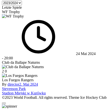
Letzte Spiele
WF Trophy
24 Mai 2024
-
20:00
Club da Ballape Naturns
2
0
Los Fuegos Rangers
By
director
2. Mai 2024
Beitragsnavigation
Stevenson Park
Stadion Miejski w Kurówku
©2023 World Football. All rights reserved. Theme Ice Hockey Club