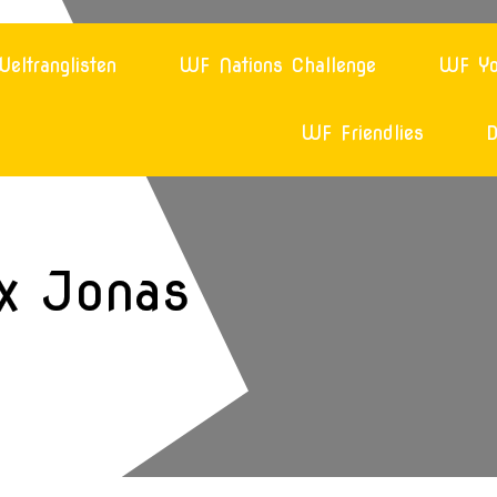
eltranglisten
WF Nations Challenge
WF Yo
WF Friendlies
D
x Jonas