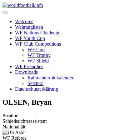
Skip
to
content
Welcome
Weltranglisten
WF Nations Challenge
WF Youth Cup
WF Club Competitions
WF Cup
WF Trophy
WF Shield
WF Friendlies
Downloads
Rahmenterminkalender
Setztool
Datenschutzerklärung
OLSEN, Bryan
Position
Schiedsrichterassistent
Nationalität
WF Referee