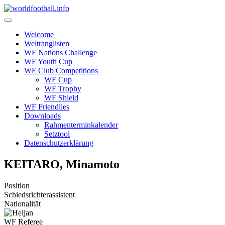
Skip
to
content
Welcome
Weltranglisten
WF Nations Challenge
WF Youth Cup
WF Club Competitions
WF Cup
WF Trophy
WF Shield
WF Friendlies
Downloads
Rahmenterminkalender
Setztool
Datenschutzerklärung
KEITARO, Minamoto
Position
Schiedsrichterassistent
Nationalität
WF Referee