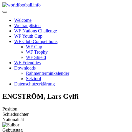
Skip
to
content
Welcome
Weltranglisten
WF Nations Challenge
WF Youth Cup
WF Club Competitions
WF Cup
WF Trophy
WF Shield
WF Friendlies
Downloads
Rahmenterminkalender
Setztool
Datenschutzerklärung
ENGSTRÖM, Lars Gylfi
Position
Schiedsrichter
Nationalität
Geburtstag