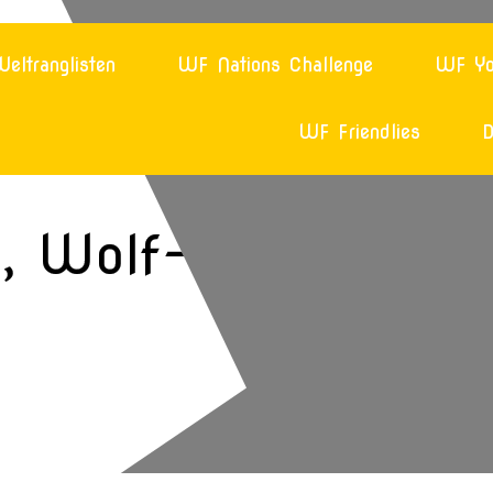
eltranglisten
WF Nations Challenge
WF Yo
WF Friendlies
D
, Wolf-