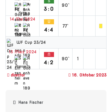
S
90`
3:0
Heim
14 Mai 2024
U
77`
4:4
Auswärts
WF Cup 23/24
13 März 2024
N
90`
1
4:2
Auswärts
16. Oktober 2023
Beitragsnavigation
Hans Fischer