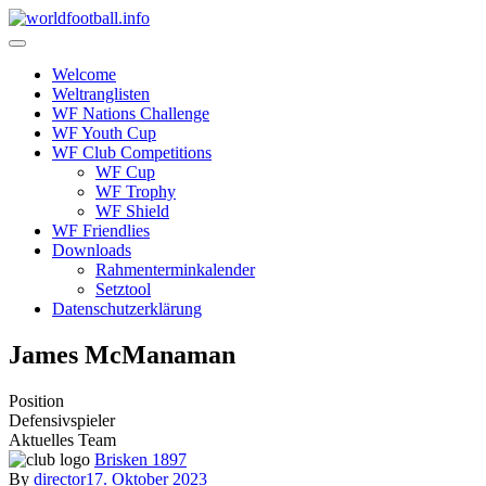
Skip
to
content
Welcome
Weltranglisten
WF Nations Challenge
WF Youth Cup
WF Club Competitions
WF Cup
WF Trophy
WF Shield
WF Friendlies
Downloads
Rahmenterminkalender
Setztool
Datenschutzerklärung
James McManaman
Position
Defensivspieler
Aktuelles Team
Brisken 1897
By
director
17. Oktober 2023