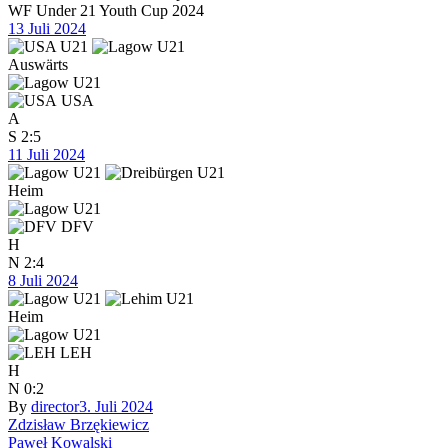
WF Under 21 Youth Cup 2024
13 Juli 2024
Auswärts
USA
A
S
2:5
11 Juli 2024
Heim
DFV
H
N
2:4
8 Juli 2024
Heim
LEH
H
N
0:2
By
director
3. Juli 2024
Beitragsnavigation
Zdzisław Brzękiewicz
Paweł Kowalski