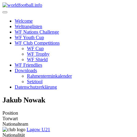
Skip
to
content
Welcome
Weltranglisten
WF Nations Challenge
WF Youth Cup
WF Club Competitions
WF Cup
WF Trophy
WF Shield
WF Friendlies
Downloads
Rahmenterminkalender
Setztool
Datenschutzerklärung
Jakub Nowak
Position
Torwart
Nationalteam
Lagow U21
Nationalität