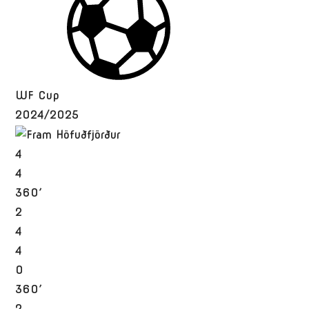
WF Cup
2024/2025
4
4
360′
2
4
4
0
360′
2