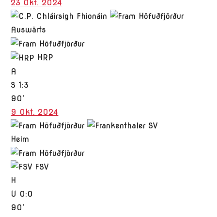
23 Okt. 2024
Auswärts
HRP
A
S
1:3
90`
9 Okt. 2024
Heim
FSV
H
U
0:0
90`