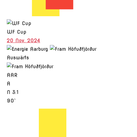
WF Cup
20 Nov. 2024
Auswärts
AAR
A
N
3:1
90`