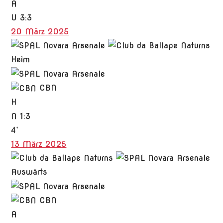
A
U
3:3
20 März 2025
Heim
CBN
H
N
1:3
4`
13 März 2025
Auswärts
CBN
A