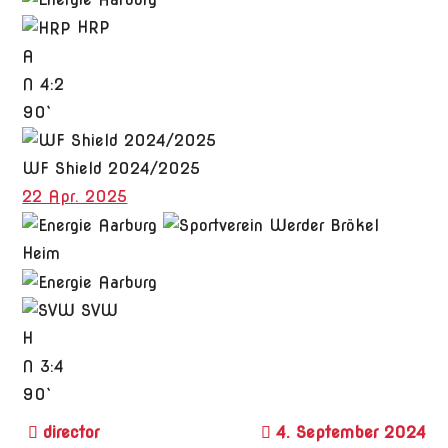
HRP
A
N
4:2
90`
WF Shield 2024/2025
22 Apr. 2025
Heim
SVW
H
N
3:4
90`
4. September 2024