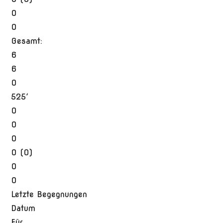
0
0
Gesamt:
6
6
0
525′
0
0
0
0 (0)
0
0
Letzte Begegnungen
Datum
Für