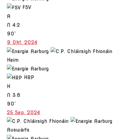
FSV
A
N
4:2
90`
9 Okt. 2024
Heim
HRP
H
N
3:6
90`
25 Sep. 2024
Auswärts