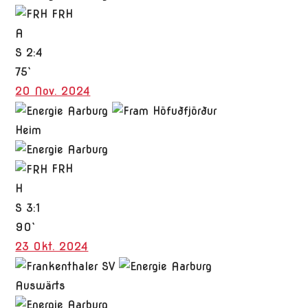
FRH
A
S
2:4
75`
20 Nov. 2024
Heim
FRH
H
S
3:1
90`
23 Okt. 2024
Auswärts